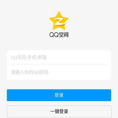
hiraishinNoJutsuShiki
hiraishinNoJutsuShiki
登录
一键登录